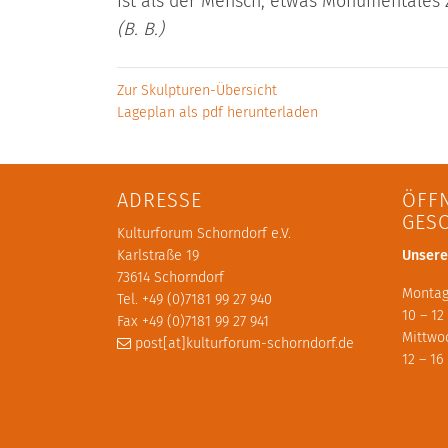
ist als der Mensch, etwas Monumentales
(B. B.)
Zur Skulpturen-Übersicht
Lageplan als pdf herunterladen
ADRESSE
ÖFF
GES
Kulturforum Schorndorf e.V.
Karlstraße 19
Unsere
73614 Schorndorf
Montag
Tel. +49 (0)7181 99 27 940
10 – 12
Fax +49 (0)7181 99 27 941
Mittwo
post[at]kulturforum-schorndorf.de
12 – 16