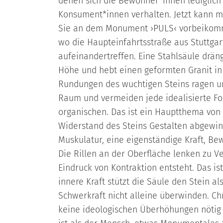
denen sich die Bewohner*innen lediglich 
Konsument*innen verhalten. Jetzt kann 
Sie an dem Monument ›PULS‹ vorbeikomm
wo die Haupteinfahrtsstraße aus Stuttga
aufeinandertreffen. Eine Stahlsäule dräng
Höhe und hebt einen geformten Granit in
Rundungen des wuchtigen Steins ragen un
Raum und vermeiden jede idealisierte F
organischen. Das ist ein Hauptthema von
Widerstand des Steins Gestalten abgewinn
Muskulatur, eine eigenständige Kraft, B
Die Rillen an der Oberfläche lenken zu V
Eindruck von Kontraktion entsteht. Das is
innere Kraft stützt die Säule den Stein al
Schwerkraft nicht alleine überwinden. Chr
keine ideologischen Überhöhungen nötig