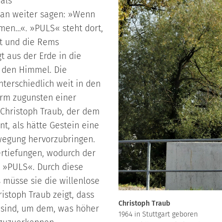
als
man weiter sagen: »Wenn
en…«. »PULS« steht dort,
rt und die Rems
t aus der Erde in die
 den Himmel. Die
terschiedlich weit in den
orm zugunsten einer
 Christoph Traub, der dem
t, als hätte Gestein eine
ewegung hervorzubringen.
ertiefungen, wodurch der
t »PULS«. Durch diese
s müsse sie die willenlose
istoph Traub zeigt, dass
Christoph Traub
 sind, um dem, was höher
1964 in Stuttgart geboren