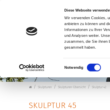
Diese Webseite verwende
Wir verwenden Cookies, um
anbieten zu können und di
Zum Inhalt springen
Informationen zu Ihrer Ve
VERANSTALTUNG
und Analysen weiter. Unse
zusammen, die Sie ihnen b
gesammelt haben.
Einwilligungsauswahl
Notwendig
Kulturforum Schorndorf
Skulpturen
Skulpturen-Übersicht
Skulptur 42
SKULPTUR 45