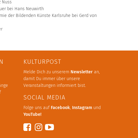
z Nuss
auer bei Hans Neuwirth
mie der Bildenden Künste Karlsruhe bei Gerd von
er
N
KULTURPOST
Melde Dich zu unserem
Newsletter
an,
damit Du immer über unsere
änge
Veranstaltungen informiert bist.
f
SOCIAL MEDIA
Folge uns auf
Facebook
,
Instagram
und
YouTube
!