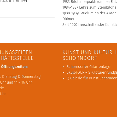
 zuzuerkennen.
1983 Bildhauerpraktikum bei Frit
1984-1987 Lehre zum Steinbildh
1988-1989 Studium an der Akade
Dülmen
Seit 1990 freischaffender Künstl
NUNGSZEITEN
KUNST UND KULTUR I
CHÄFTSSTELLE
SCHORNDORF
 Öffnungszeiten:
Schorndorfer Gitarrentage
SkulpTOUR – Skulpturenrundg
, Dienstag & Donnerstag:
Q Galerie für Kunst Schorndor
 Uhr und 14 – 16 Uhr
ch:
 Uhr