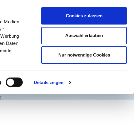
ost@kulturforum-schorndorf.de
Cookies zulassen
le Medien
ir
Auswahl erlauben
, Werbung
BER UNS
ren Daten
ienste
Nur notwendige Cookies
g
Details zeigen