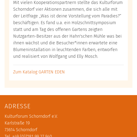
Mit vielen Kooperationspartnern stellte das Kulturforum
Schorndorf vier Aktionen zusammen, die sich alle mit
der Leitfrage „Was ist deine Vorstellung vom Paradies?“
beschäftigen. Es fand u.a. ein Holzschnittsymposium
statt und am Tag des offenen Gartens zeigten
Nutzgarten-Besitzer aus der Hahn'schen Mühle was bei
ihnen wächst und die Besucher*innen erwartete eine
Blumeninstallation in leuchtenden Farben, entworfen
und realisiert von Wolfgang und Elly Mosch.
Zum Katalog GARTEN EDEN
ADRESSE
Kulturforum Schorndorf e.V.
Karlstraße 19
73614 Schorndorf
Tel. +49 (0)7181 99 27 940