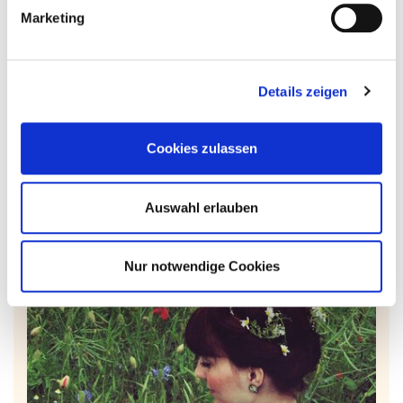
Marketing
bis 9. Oktober 2016. In 27 Städten und Gemeinden
konnten nach Einbruch der Dunkelheit drei Wochen lang
Installationen und Projektionen auf zahlreichen Treppen
und Anstiegen entdeckt werden. Schorndorf beteiligte
Details zeigen
sich mit drei Lichtkunstwerken.
ZUM FALTBLATT DER KULTURREGION STUTTGART
Cookies zulassen
(MICHAELA GLEAVE)
ZUM FALTBLATT DER KULTURREGION STUTTGART
(HARRISON & WOOD)
ZUM FALTBLATT DER KULTURREGION STUTTGART
Auswahl erlauben
(ZILLA LEUTENEGGER)
Nur notwendige Cookies