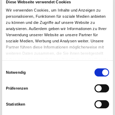
Diese Webseite verwendet Cookies
Wir verwenden Cookies, um Inhalte und Anzeigen zu
personalisieren, Funktionen für soziale Medien anbieten
zu können und die Zugriffe auf unsere Website zu
analysieren. Außerdem geben wir Informationen zu Ihrer
Verwendung unserer Website an unsere Partner für
soziale Medien, Werbung und Analysen weiter. Unsere
Partner führen diese Informationen möglicherweise mit
weiteren Daten zusammen, die Sie ihnen bereitgestellt
haben oder die sie im Rahmen Ihrer Nutzung der Dienste
gesammelt haben.
Einwilligungsauswahl
Notwendig
AUFSTIEGE (2016)
Präferenzen
EIN LICHTKUNSTFESTIVAL
Statistiken
Schorndorf beteiligte sich am Lichtkunstfestival
'Aufstiege' der KulturRegion Stuttgart vom 17. September