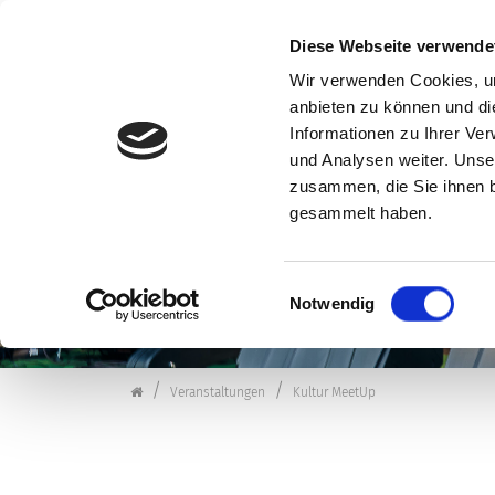
Diese Webseite verwende
Wir verwenden Cookies, um
anbieten zu können und di
Zum Inhalt springen
Informationen zu Ihrer Ve
VERANSTALTUNG
und Analysen weiter. Unse
zusammen, die Sie ihnen b
gesammelt haben.
Einwilligungsauswahl
Notwendig
Kulturforum Schorndorf
Veranstaltungen
Kultur MeetUp