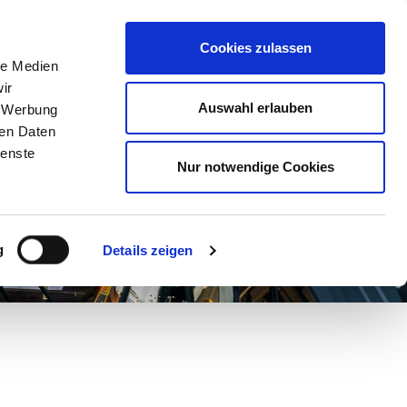
ost@kulturforum-schorndorf.de
Cookies zulassen
le Medien
ir
Auswahl erlauben
, Werbung
BER UNS
ren Daten
ienste
Nur notwendige Cookies
g
Details zeigen