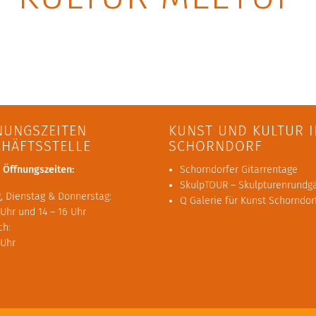
NUNGSZEITEN
KUNST UND KULTUR I
CHÄFTSSTELLE
SCHORNDORF
 Öffnungszeiten:
Schorndorfer Gitarrentage
SkulpTOUR – Skulpturenrundg
, Dienstag & Donnerstag:
Q Galerie für Kunst Schorndor
 Uhr und 14 – 16 Uhr
ch:
 Uhr