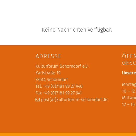
Keine Nachrichten verfügbar.
ADRESSE
ÖFF
GES
Kulturforum Schorndorf e.V.
Karlstraße 19
Unsere
73614 Schorndorf
Montag
Tel. +49 (0)7181 99 27 940
10 – 12
Fax +49 (0)7181 99 27 941
Mittwo
post[at]kulturforum-schorndorf.de
12 – 16