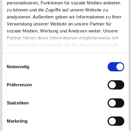
Name
*
personalisieren, Funktionen für soziale Medien anbieten
zu können und die Zugriffe auf unsere Website zu
analysieren. Außerdem geben wir Informationen zu Ihrer
Verwendung unserer Website an unsere Partner für
E-Mail
*
soziale Medien, Werbung und Analysen weiter. Unsere
Partner führen diese Informationen möglicherweise mit
weiteren Daten zusammen, die Sie ihnen bereitgestellt
haben oder die sie im Rahmen Ihrer Nutzung der Dienste
Straße
gesammelt haben.
Einwilligungsauswahl
Notwendig
Postleitzahl
Präferenzen
Statistiken
Ort
Marketing