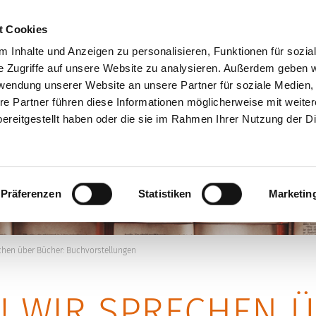
+49 (0)7181 9927940
p
t Cookies
 Inhalte und Anzeigen zu personalisieren, Funktionen für sozia
e Zugriffe auf unsere Website zu analysieren. Außerdem geben w
rwendung unserer Website an unsere Partner für soziale Medien
EN
SKULPTUREN
WERKSTATT
Ü
re Partner führen diese Informationen möglicherweise mit weite
ereitgestellt haben oder die sie im Rahmen Ihrer Nutzung der D
Präferenzen
Statistiken
Marketin
chen über Bücher: Buchvorstellungen
! WIR SPRECHEN 