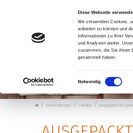
Diese Webseite verwende
Wir verwenden Cookies, um
anbieten zu können und di
Zum Inhalt springen
Informationen zu Ihrer Ve
VERANSTALTUNG
und Analysen weiter. Unse
zusammen, die Sie ihnen b
gesammelt haben.
Einwilligungsauswahl
Notwendig
Kulturforum Schorndorf
Veranstaltungen
Literatur
Ausgepackt! Wir spre
AUSGEPACKT