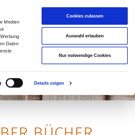
ost@kulturforum-schorndorf.de
Cookies zulassen
le Medien
ir
Auswahl erlauben
, Werbung
BER UNS
ren Daten
ienste
Nur notwendige Cookies
g
Details zeigen
ÜBER BÜCHER