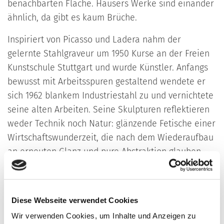
benachbarten Fläche. Hausers Werke sind einander
ähnlich, da gibt es kaum Brüche.
Inspiriert von Picasso und Ladera nahm der
gelernte Stahlgraveur um 1950 Kurse an der Freien
Kunstschule Stuttgart und wurde Künstler. Anfangs
bewusst mit Arbeitsspuren gestaltend wendete er
sich 1962 blankem Industriestahl zu und vernichtete
seine alten Arbeiten. Seine Skulpturen reflektieren
weder Technik noch Natur: glänzende Fetische einer
Wirtschaftswunderzeit, die nach dem Wiederaufbau
an erneuten Glanz und pure Abstraktion glauben
ließen. Während viele seiner Zeitgenossen das
Kapital verteufelten, machte er es sich zu Diensten.
Er ebnete sich Kontakte in die höchsten Ränge. Bald
Diese Webseite verwendet Cookies
war kein Wettbewerbssieger außer ihm mehr
Wir verwenden Cookies, um Inhalte und Anzeigen zu
denkbar. Er erfand sich den Kapitalismus für