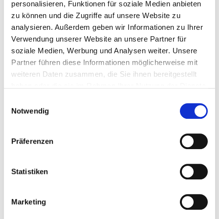
personalisieren, Funktionen für soziale Medien anbieten
Künstler, was ihm nicht nur Freunde einbrachte. Er
zu können und die Zugriffe auf unsere Website zu
gründete eine Stiftung und beschloss als dreifacher
analysieren. Außerdem geben wir Informationen zu Ihrer
Ordensträger sein erfolgreiches Leben in Rottweil.
Verwendung unserer Website an unsere Partner für
soziale Medien, Werbung und Analysen weiter. Unsere
Text: EBBA Kaynak
Partner führen diese Informationen möglicherweise mit
weiteren Daten zusammen, die Sie ihnen bereitgestellt
haben oder die sie im Rahmen Ihrer Nutzung der Dienste
Zur Skulpturen-Übersicht
gesammelt haben.
Einwilligungsauswahl
Lageplan als pdf herunterladen
Notwendig
Präferenzen
Statistiken
Marketing