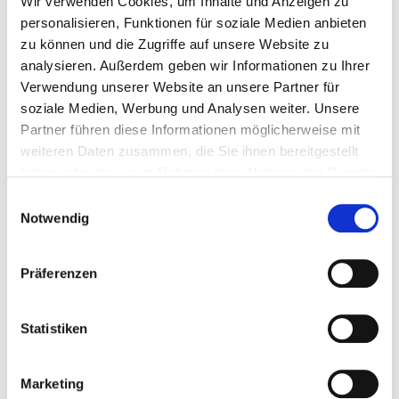
heilen Natur – einem See mit einem Bachlauf –
Wir verwenden Cookies, um Inhalte und Anzeigen zu
personalisieren, Funktionen für soziale Medien anbieten
entsprechen. Die Aneignung der Natur durch den
zu können und die Zugriffe auf unsere Website zu
Menschen kontert Timm Ulrichs, indem er Becken
analysieren. Außerdem geben wir Informationen zu Ihrer
und Bachlauf in vertikaler Form anbringen lässt, sie
Verwendung unserer Website an unsere Partner für
somit ihrer eigentlichen Funktion beraubt und durch
soziale Medien, Werbung und Analysen weiter. Unsere
die leuchtende Signalfarbe ihre optische Wirkung
Partner führen diese Informationen möglicherweise mit
verstärkt. Das Wasser des Mühlkanals, das die
weiteren Daten zusammen, die Sie ihnen bereitgestellt
haben oder die sie im Rahmen Ihrer Nutzung der Dienste
Skulptur besprüht, gibt er dem Kanal zurück.
gesammelt haben.
Einwilligungsauswahl
Text: Eberhard Abele
Notwendig
Zur Skulpturen-Übersicht
Präferenzen
Lageplan als pdf herunterladen
Statistiken
Marketing