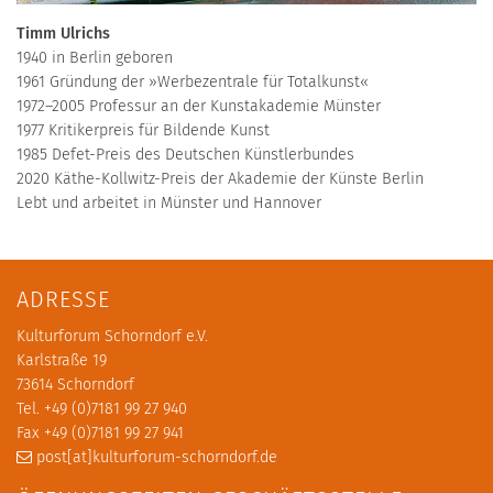
Timm Ulrichs
1940 in Berlin geboren
1961 Gründung der »Werbezentrale für Totalkunst«
1972–2005 Professur an der Kunstakademie Münster
1977 Kritikerpreis für Bildende Kunst
1985 Defet-Preis des Deutschen Künstlerbundes
2020 Käthe-Kollwitz-Preis der Akademie der Künste Berlin
Lebt und arbeitet in Münster und Hannover
ADRESSE
Kulturforum Schorndorf e.V.
Karlstraße 19
73614 Schorndorf
Tel. +49 (0)7181 99 27 940
Fax +49 (0)7181 99 27 941
post[at]kulturforum-schorndorf.de