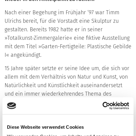
Nach einer Begehung im Frühjahr ‘97 war Timm
Ulrichs bereit, für die Vorstadt eine Skulptur zu
gestalten. Bereits 1982 hatte er in seiner
»Totalkunst-Zimmergalerie« eine fiktive Ausstellung
mit dem Titel »Garten-Fertigteile: Plastische Gebilde
I« angekündigt.
15 Jahre später setzte er seine Idee um, die sich vor
allem mit dem Verhältnis von Natur und Kunst, von
Natürlichkeit und Künstlichkeit auseinandersetzt
und ein immer wiederkehrendes Thema des
Konzeptkünstlers ist. Vor dem unnatürlichen, weil
kanalisierten Mühlkanal platzierte er ein bizarres
Gebilde aus zwei Fertigteilelementen, die den
Diese Webseite verwendet Cookies
heutigen Wunschbildern der Menschen nach einer