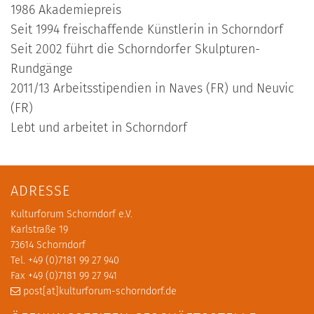
1986 Akademiepreis
Seit 1994 freischaffende Künstlerin in Schorndorf
Seit 2002 führt die Schorndorfer Skulpturen-
Rundgänge
2011/13 Arbeitsstipendien in Naves (FR) und Neuvic
(FR)
Lebt und arbeitet in Schorndorf
ADRESSE
Kulturforum Schorndorf e.V.
Karlstraße 19
73614 Schorndorf
Tel. +49 (0)7181 99 27 940
Fax +49 (0)7181 99 27 941
post[at]kulturforum-schorndorf.de