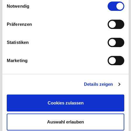
Einwilligungsauswahl
Notwendig
Präferenzen
Statistiken
Marketing
Details zeigen
Cookies zulassen
Standort
: Figuren Theater Phoenix
Auswahl erlauben
Künkelinstraße 33, 73614 Schorndorf