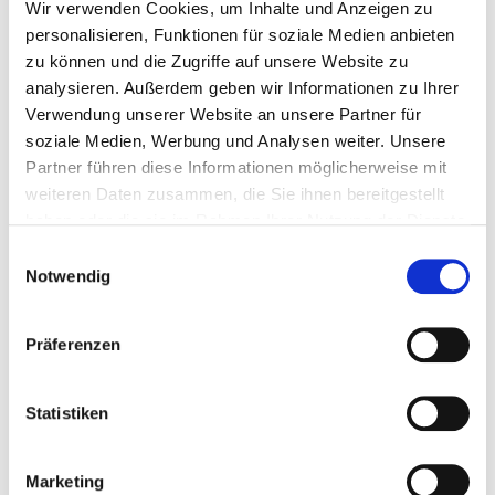
Kunst, Karlstraße 19, 73614 Schorndorf.
Wir verwenden Cookies, um Inhalte und Anzeigen zu
Grußwort: Oberbürgermeister Matthias Klopfer
personalisieren, Funktionen für soziale Medien anbieten
Einführung: Irme Schaber
zu können und die Zugriffe auf unsere Website zu
analysieren. Außerdem geben wir Informationen zu Ihrer
Alles zum Kunstmarkt
Verwendung unserer Website an unsere Partner für
Die Edition kann in der Q Galerie für Kunst sowie beim
soziale Medien, Werbung und Analysen weiter. Unsere
Kulturforum Schorndorf erworben werden.
Partner führen diese Informationen möglicherweise mit
weiteren Daten zusammen, die Sie ihnen bereitgestellt
Zu den Öffnungszeiten der Geschäftsstelle des Kulturforum
haben oder die sie im Rahmen Ihrer Nutzung der Dienste
Schorndorf
gesammelt haben.
Einwilligungsauswahl
Notwendig
Zur Editionsübersicht
Präferenzen
Statistiken
Marketing