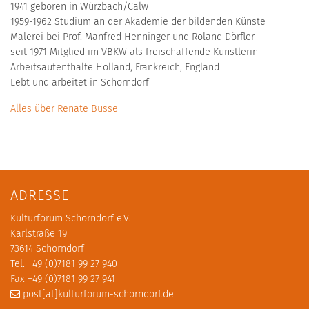
1941 geboren in Würzbach/Calw
1959-1962 Studium an der Akademie der bildenden Künste
Malerei bei Prof. Manfred Henninger und Roland Dörfler
seit 1971 Mitglied im VBKW als freischaffende Künstlerin
Arbeitsaufenthalte Holland, Frankreich, England
Lebt und arbeitet in Schorndorf
Alles über Renate Busse
ADRESSE
Kulturforum Schorndorf e.V.
Karlstraße 19
73614 Schorndorf
Tel. +49 (0)7181 99 27 940
Fax +49 (0)7181 99 27 941
post[at]kulturforum-schorndorf.de