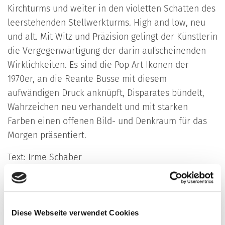
Kirchturms und weiter in den violetten Schatten des
leerstehenden Stellwerkturms. High and low, neu
und alt. Mit Witz und Präzision gelingt der Künstlerin
die Vergegenwärtigung der darin aufscheinenden
Wirklichkeiten. Es sind die Pop Art Ikonen der
1970er, an die Reante Busse mit diesem
aufwändigen Druck anknüpft, Disparates bündelt,
Wahrzeichen neu verhandelt und mit starken
Farben einen offenen Bild- und Denkraum für das
Morgen präsentiert.
Text: Irme Schaber
VORSTELLUNG DER EDITION 26
Bei der Eröffnung des Schorndorfer Kunstmarktes am
Diese Webseite verwendet Cookies
Freitag, 27. November 2015 um 20 Uhr
in der Q Galerie für