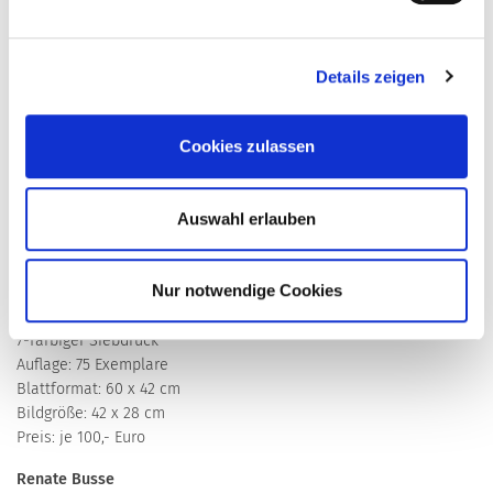
Details zeigen
Cookies zulassen
Auswahl erlauben
– EDITION VERGRIFFEN –
Schorndorfer Edition 26 – 2015
Nur notwendige Cookies
Renate Busse
DIE TÜRME DER STADT
7-farbiger Siebdruck
Auflage: 75 Exemplare
Blattformat: 60 x 42 cm
Bildgröße: 42 x 28 cm
Preis: je 100,- Euro
Renate Busse