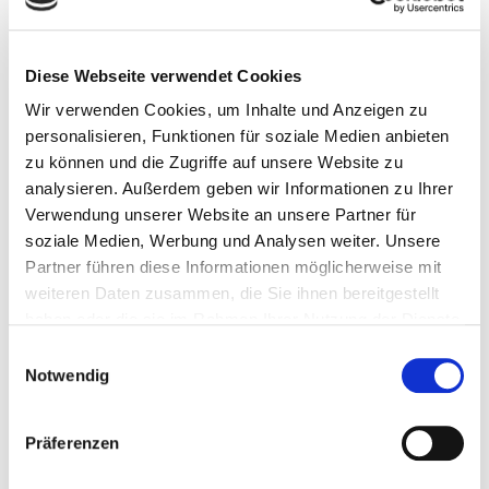
Kunststücke und das Amulett an einem Lederband
mit nach Hause. Bringt gute Laune und eure Ideen
Diese Webseite verwendet Cookies
mit.
Wir verwenden Cookies, um Inhalte und Anzeigen zu
_ _ _ _ _ _ _
personalisieren, Funktionen für soziale Medien anbieten
zu können und die Zugriffe auf unsere Website zu
Im Workshop wird das Sehen und Unterscheiden
analysieren. Außerdem geben wir Informationen zu Ihrer
von verschiedenen Formen sowie die
Verwendung unserer Website an unsere Partner für
Fingerfertigkeit bei jungen Künstlern geschult. In
soziale Medien, Werbung und Analysen weiter. Unsere
der Pause findet eine kleine Führung und
Partner führen diese Informationen möglicherweise mit
weiteren Daten zusammen, die Sie ihnen bereitgestellt
Betrachtung der aktuelle Kunstausselung in der Q
haben oder die sie im Rahmen Ihrer Nutzung der Dienste
Galerie statt.
gesammelt haben.
Einwilligungsauswahl
Notwendig
WORKSHOP
Freitag, 7.8., 14:30 – 17:30 Uhr
Präferenzen
Samstag, 8.8., jeweils 9 – 12 Uhr