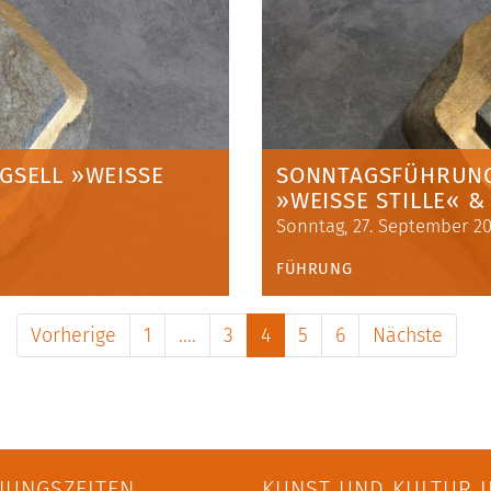
ELL »WEISSE S
SONNTAGSFÜHRUNG 
»WEISSE STILLE« 
Sonntag, 27. September 20
FÜHRUNG
Vorherige
1
....
3
4
5
6
Nächste
NUNGSZEITEN
KUNST UND KULTUR I