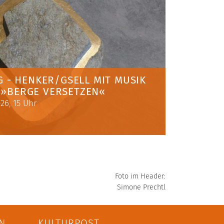
- HENKER/GSELL MIT MUSIK
& »BERGE VERSETZEN«
26, 15 Uhr
Foto im Header:
Simone Prechtl
N
KULTURPOST