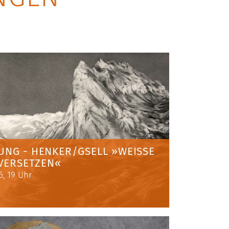
NG - HENKER/GSELL »WEISSE S
VERSETZEN«
6, 19 Uhr