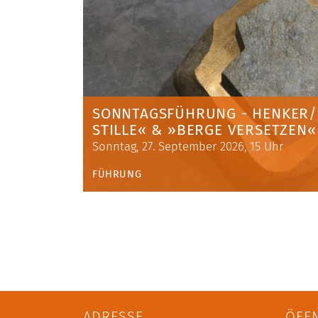
SONNTAGSFÜHRUNG - HENKER/GS
TILLE« & »BERGE VERSETZEN«
Sonntag, 27. September 2026, 15 Uhr
FÜHRUNG
ADRESSE
ÖFF