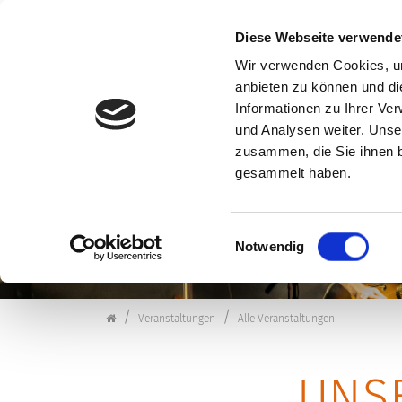
Diese Webseite verwende
Wir verwenden Cookies, um
anbieten zu können und di
Zum Inhalt springen
Informationen zu Ihrer Ve
VERANSTALTUNG
und Analysen weiter. Unse
zusammen, die Sie ihnen b
gesammelt haben.
Einwilligungsauswahl
Notwendig
Kulturforum Schorndorf
Veranstaltungen
Alle Veranstaltungen
UNS