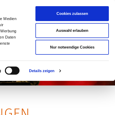
ost@kulturforum-schorndorf.de
Cookies zulassen
le Medien
ir
Auswahl erlauben
, Werbung
BER UNS
ren Daten
ienste
Nur notwendige Cookies
g
Details zeigen
NGEN