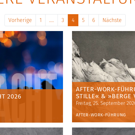
Vorherige
1
....
3
4
5
6
Nächste
AFTER-WORK-FÜHRU
TILLE« & »BERGE 
T 2026
Freitag, 25. September 202
AFTER-WORK-FÜHRUNG