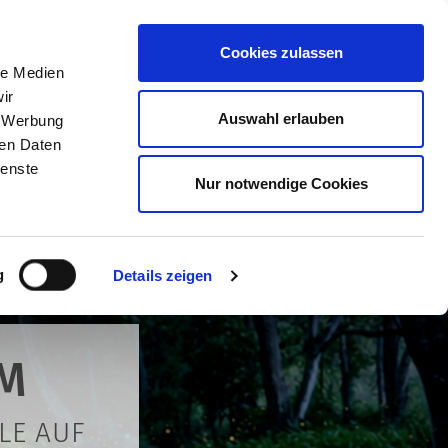
Cookies zulassen
le Medien
ir
Auswahl erlauben
, Werbung
ren Daten
ienste
Nur notwendige Cookies
g
Details zeigen
M
LE AUF