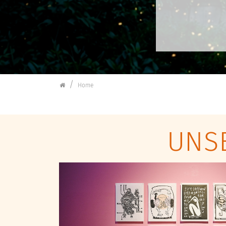
Kulturforum Schorndorf
Home
UNS