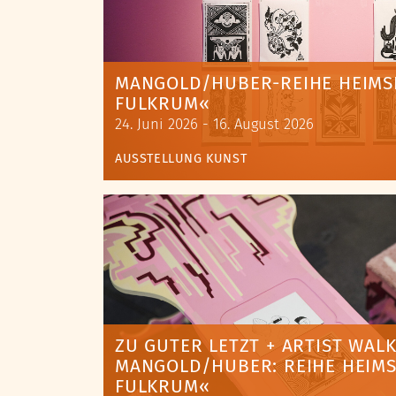
MANGOLD/HUBER-REIHE HEIMSP
FULKRUM«
24. Juni 2026 - 16. August 2026
AUSSTELLUNG
KUNST
ZU GUTER LETZT + ARTIST WALK
MANGOLD/HUBER: REIHE HEIMS
FULKRUM«