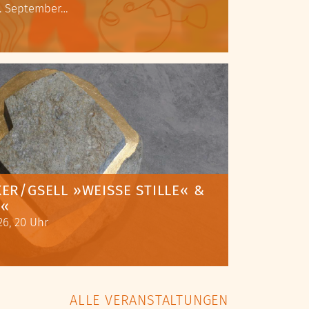
 4. September…
ER/GSELL »WEISSE STILLE« & »
N«
6, 20 Uhr
ALLE VERANSTALTUNGEN