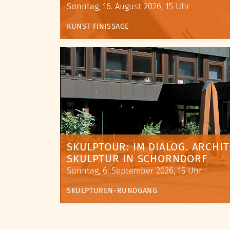
Sonntag, 16. August 2026, 15 Uhr
KUNST
FINISSAGE
SKULPTOUR: IM DIALOG. ARCHI
SKULPTUR IN SCHORNDORF
Sonntag, 6. September 2026, 15 Uhr
SKULPTUREN-RUNDGANG