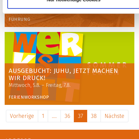
KUNST-HAPPEN
Donnerstag, 6. August 2020, 12.15 Uhr
FÜHRUNG
AUSGEBUCHT: JUHU, JETZT MACHEN
WIR DRUCK!
Mittwoch, 5.8. – Freitag, 7.8.
FERIENWORKSHOP
Vorherige
1
....
36
37
38
Nächste