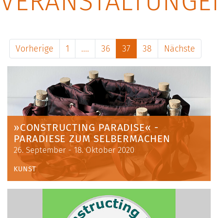
VERANSTALTUNGE
Vorherige
1
....
36
37
38
Nächste
»CONSTRUCTING PARADISE« -
PARADIESE ZUM SELBERMACHEN
26. September - 18. Oktober 2020
KUNST