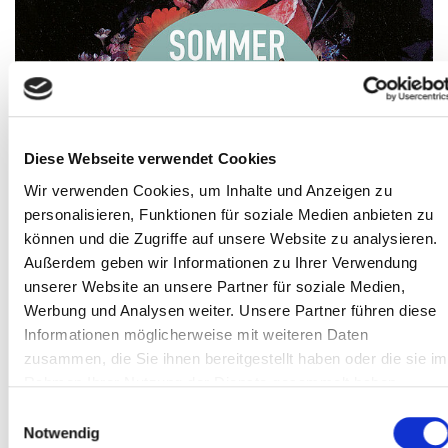
TIPP: SOMMERKONZERTE ALTE MUSIK
2020
Diese Webseite verwendet Cookies
10. Juli - 6. September 2020
Wir verwenden Cookies, um Inhalte und Anzeigen zu
MUSIK
personalisieren, Funktionen für soziale Medien anbieten zu
können und die Zugriffe auf unsere Website zu analysieren.
Außerdem geben wir Informationen zu Ihrer Verwendung
unserer Website an unsere Partner für soziale Medien,
Werbung und Analysen weiter. Unsere Partner führen diese
Informationen möglicherweise mit weiteren Daten
AUSGEBUCHT: ZEICHNEN UND
zusammen, die Sie ihnen bereitgestellt haben oder die sie im
KRITZELN UND MALEN MIT QUARK,
Rahmen Ihrer Nutzung der Dienste gesammelt haben.
ACRYL, PIGMENTEN & CO
Einwilligungsauswahl
Montag, 10.8. – Mittwoch 12.8., 10-13 Uhr
Notwendig