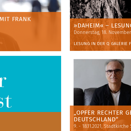
 MIT FRANK
»DAHEIM« – LESUN
Donnerstag, 18. November 
LESUNG IN DER Q GALERIE 
„OPFER RECHTER GE
DEUTSCHLAND“
9. - 18.11.2021, Stadtkirch