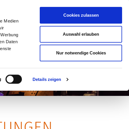
ost@kulturforum-schorndorf.de
Cookies zulassen
le Medien
ir
Auswahl erlauben
, Werbung
BER UNS
ren Daten
ienste
Nur notwendige Cookies
g
Details zeigen
TUNGEN