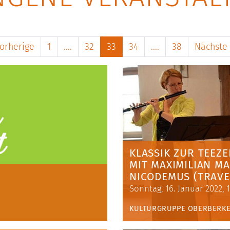
orherige
1
....
32
33
34
....
38
Nächste
KLASSIK ZUR TEEZE
MIT MAXIMILIAN M
NICODEMUS (TRAVE
Sonntag, 16. Januar 2022, 
KULTURGRUPPE OBERBERK