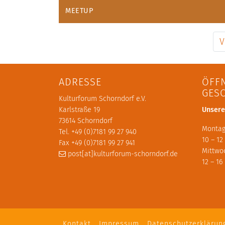
MEETUP
V
ADRESSE
ÖFF
GES
Kulturforum Schorndorf e.V.
Karlstraße 19
Unsere
73614 Schorndorf
Montag
Tel. +49 (0)7181 99 27 940
10 – 12
Fax +49 (0)7181 99 27 941
Mittwo
post[at]kulturforum-schorndorf.de
12 – 16
Kontakt
Impressum
Datenschutzerklärun