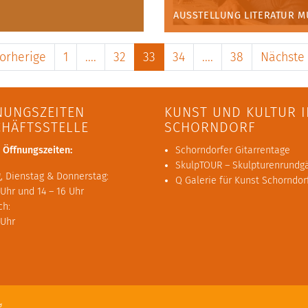
AUSSTELLUNG
LITERATUR
M
orherige
1
....
32
33
34
....
38
Nächste
NUNGSZEITEN
KUNST UND KULTUR I
CHÄFTSSTELLE
SCHORNDORF
 Öffnungszeiten:
Schorndorfer Gitarrentage
SkulpTOUR – Skulpturenrundg
, Dienstag & Donnerstag:
Q Galerie für Kunst Schorndor
 Uhr und 14 – 16 Uhr
ch:
 Uhr
g