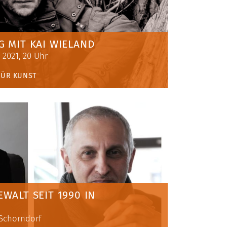
G MIT KAI WIELAND
2021, 20 Uhr
FÜR KUNST
WALT SEIT 1990 IN
e Schorndorf