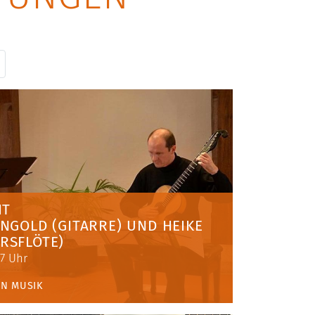
IT
ANGOLD (GITARRE) UND HEIKE
RSFLÖTE)
17 Uhr
EN
MUSIK