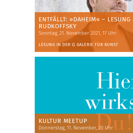
ENTFÄLLT: »DAHEIM« – LESUNG
RUDKOFFSKY
Sonntag, 21. November 2021, 17 Uhr
LESUNG IN DER Q GALERIE FÜR KUNST
KULTUR MEETUP
Donnerstag, 11. November, 20 Uhr