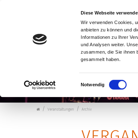
Diese Webseite verwende
Wir verwenden Cookies, um
anbieten zu können und di
Zum Inhalt springen
Informationen zu Ihrer Ve
VERANSTALTUNG
und Analysen weiter. Unse
zusammen, die Sie ihnen b
gesammelt haben.
Einwilligungsauswahl
Notwendig
Kulturforum Schorndorf
Veranstaltungen
Archiv
VERGA