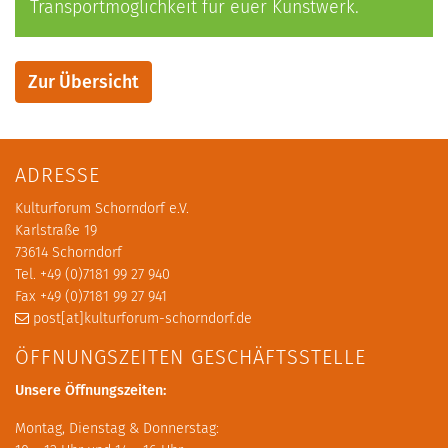
Transportmöglichkeit für euer Kunstwerk.
Zur Übersicht
ADRESSE
Kulturforum Schorndorf e.V.
Karlstraße 19
73614 Schorndorf
Tel. +49 (0)7181 99 27 940
Fax +49 (0)7181 99 27 941
post[at]kulturforum-schorndorf.de
ÖFFNUNGSZEITEN GESCHÄFTSSTELLE
Unsere Öffnungszeiten:
Montag, Dienstag & Donnerstag: