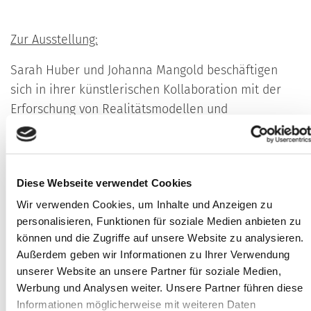
Zur Ausstellung:
Sarah Huber und Johanna Mangold beschäftigen
sich in ihrer künstlerischen Kollaboration mit der
Erforschung von Realitätsmodellen und
Bewusstseinszuständen. Ihre Praxis verknüpft
archetypische Motive mit Elementen aus Science
Fiction und Popkultur. Sie nutzen das Konzept des
Diese Webseite verwendet Cookies
Spiels als künstlerische Strategie, um offene
Strukturen zu schaffen, in denen rituelle
Wir verwenden Cookies, um Inhalte und Anzeigen zu
personalisieren, Funktionen für soziale Medien anbieten zu
Handlungen und körperliche Interaktionen als
können und die Zugriffe auf unsere Website zu analysieren.
experimentelle Erfahrungsformen stattfinden
Außerdem geben wir Informationen zu Ihrer Verwendung
können. Zeichnung, Druck-, Textil- und Objektkunst
unserer Website an unsere Partner für soziale Medien,
gehören ebenso zu ihren künstlerischen Mitteln wie
Werbung und Analysen weiter. Unsere Partner führen diese
Sound, Video und
Informationen möglicherweise mit weiteren Daten