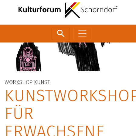
Zum Inhalt springen
WORKSHOP
KUNST
KUNSTWORKSHO
FÜR
ERWACHSENE