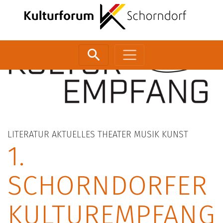
Zum Inhalt springen
LITERATUR
AKTUELLES
THEATER
MUSIK
KUNST
1.
SCHORNDORFER
KULTUREMPFANG