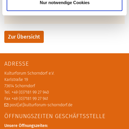
bis zum 26. Januar unter
Nur notwendige Cookies
anmeldung[at]kulturforum-schorndorf.de
Zur Übersicht
ADRESSE
Kulturforum Schorndorf e.V.
Karlstraße 19
73614 Schorndorf
Tel. +49 (0)7181 99 27 940
Fax +49 (0)7181 99 27 941
post[at]kulturforum-schorndorf.de
ÖFFNUNGSZEITEN GESCHÄFTSSTELLE
Unsere Öffnungszeiten: