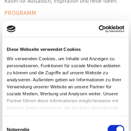
Raum für Austausch, Inspiration und neue Ideen.
PROGRAMM
• Kurze Begrüßung und Vorstellung der
Gastgeber*innen durch Judith Quast, Moderatorin
und Schauspielerin
• Impulsvortrag von Achim Könneke, Kulturberater
Diese Webseite verwendet Cookies
und ehemaliger Kulturamtsleiter Freiburg und
Wir verwenden Cookies, um Inhalte und Anzeigen zu
Kulturreferent der Stadt Würzburg zum Thema
personalisieren, Funktionen für soziale Medien anbieten
"Kultur als strategischer Faktor kommunaler
zu können und die Zugriffe auf unsere Website zu
analysieren. Außerdem geben wir Informationen zu Ihrer
Entwicklung"
Verwendung unserer Website an unsere Partner für
• Musikalische Umrahmung: Frank Kroll, Saxofon -
soziale Medien, Werbung und Analysen weiter. Unsere
Uli Lutz, Piano - Max Gerwien, Percussion
Partner führen diese Informationen möglicherweise mit
• Im Anschluss Gespräche und Genuss bei Kunst,
weiteren Daten zusammen, die Sie ihnen bereitgestellt
feinen Snacks und Getränken
haben oder die sie im Rahmen Ihrer Nutzung der Dienste
gesammelt haben.
Einwilligungsauswahl
GASTGEBER
Notwendig