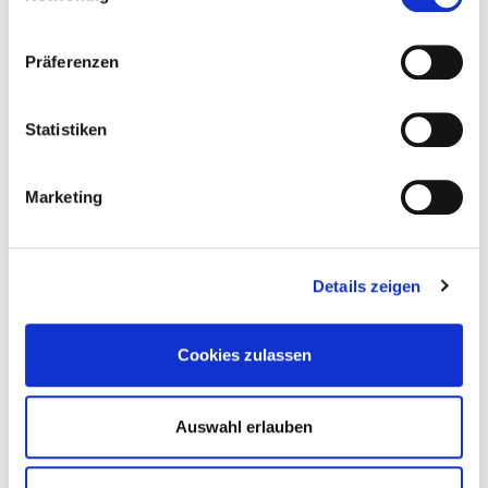
Kulturforum Schorndorf, Kunstverein Schorndorf,
Club Manufaktur, Figurentheater Phoenix, Jazzclub
Präferenzen
Session 88, Kulturgruppe Oberberken, Kulturtreff
Alte Kelter Miedelsbach
Statistiken
LOCATION
Marketing
Q Galerie für Kunst Schorndorf
Karlstr. 19
Details zeigen
73614 Schorndorf
Cookies zulassen
ANMELDUNG
Auswahl erlauben
Der Eintritt ist frei. Wir bitten Anmeldung