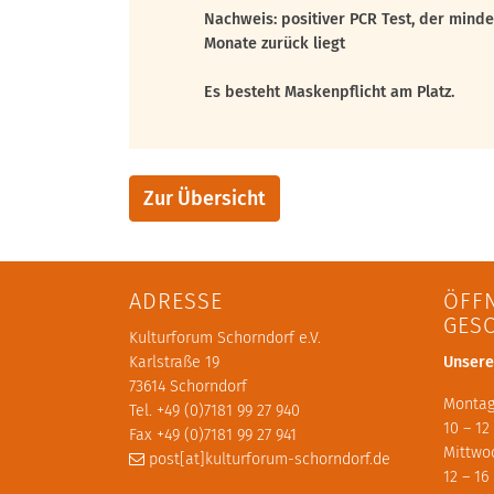
Nachweis: positiver PCR Test, der mind
Monate zurück liegt
Es besteht Maskenpflicht am Platz.
Zur Übersicht
ADRESSE
ÖFF
GES
Kulturforum Schorndorf e.V.
Karlstraße 19
Unsere
73614 Schorndorf
Montag
Tel. +49 (0)7181 99 27 940
10 – 12
Fax +49 (0)7181 99 27 941
Mittwo
post[at]kulturforum-schorndorf.de
12 – 16