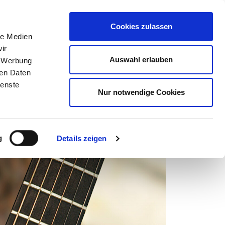
ost@kulturforum-schorndorf.de
Cookies zulassen
le Medien
ir
Auswahl erlauben
, Werbung
BER UNS
ren Daten
ienste
Nur notwendige Cookies
g
Details zeigen