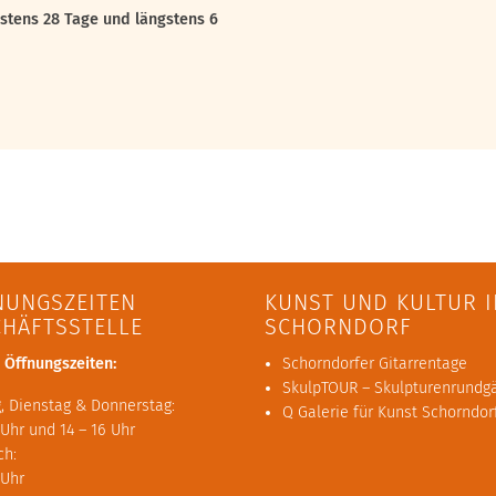
estens 28 Tage und längstens 6
NUNGSZEITEN
KUNST UND KULTUR I
CHÄFTSSTELLE
SCHORNDORF
 Öffnungszeiten:
Schorndorfer Gitarrentage
SkulpTOUR – Skulpturenrundg
, Dienstag & Donnerstag:
Q Galerie für Kunst Schorndor
 Uhr und 14 – 16 Uhr
ch:
 Uhr