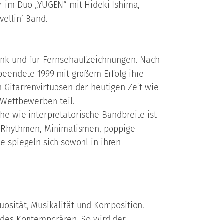
er im Duo „YUGEN“ mit Hideki Ishima,
vellinʼ Band.
funk und für Fernsehaufzeichnungen. Nach
beendete 1999 mit großem Erfolg ihre
 Gitarrenvirtuosen der heutigen Zeit wie
 Wettbewerben teil.
he wie interpretatorische Bandbreite ist
he Rhythmen, Minimalismen, poppige
de spiegeln sich sowohl in ihren
tuosität, Musikalität und Komposition.
 des Kontemporären. So wird der