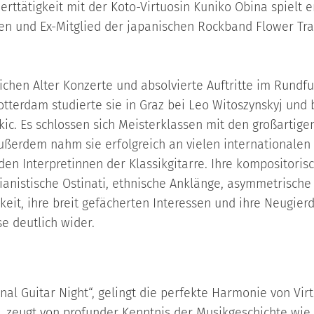
rttätigkeit mit der Koto-Virtuosin Kuniko Obina spielt 
sten und Ex-Mitglied der japanischen Rockband Flower Tra
ichen Alter Konzerte und absolvierte Auftritte im Rund
tterdam studierte sie in Graz bei Leo Witoszynskyj und 
ic. Es schlossen sich Meisterklassen mit den großartigen
ußerdem nahm sie erfolgreich an vielen internationalen
en Interpretinnen der Klassikgitarre. Ihre kompositorisc
pianistische Ostinati, ethnische Anklänge, asymmetrisc
gkeit, ihre breit gefächerten Interessen und ihre Neugier
e deutlich wider.
onal Guitar Night“, gelingt die perfekte Harmonie von Vir
s, zeugt von profunder Kenntnis der Musikgeschichte wie