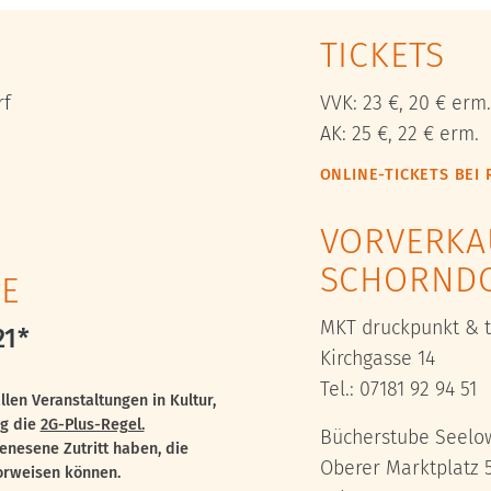
TICKETS
rf
VVK: 23 €, 20 € erm.
AK: 25 €, 22 € erm.
ONLINE-TICKETS BEI 
VORVERKA
SCHORND
E
MKT druckpunkt & t
21*
Kirchgasse 14
Tel.: 07181 92 94 51
 allen Veranstaltungen in Kultur,
rg die
2G-Plus-Regel.
Bücherstube Seelo
enesene Zutritt haben, die
Oberer Marktplatz 
vorweisen können.