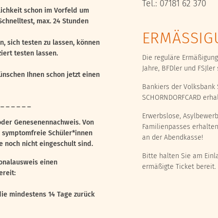
Tel.: 07181 62 370
ichkeit schon im Vorfeld um
chnelltest, max. 24 Stunden
ERMÄSSIG
n, sich testen zu lassen, können
iert testen lassen.
Die reguläre Ermäßigung 
Jahre, BFDler und FSJle
ünschen Ihnen schon jetzt einen
Bankiers der Volksbank 
SCHORNDORFCARD erhalt
 _ _ _ _ _ _
Erwerbslose, Asylbewerb
 oder Genesenennachweis. Von
Familienpasses erhalten
 symptomfreie Schüler*innen
an der Abendkasse!
 noch nicht eingeschult sind.
Bitte halten Sie am Ein
sonalausweis einen
ermäßigte Ticket bereit.
reit:
die mindestens 14 Tage zurück