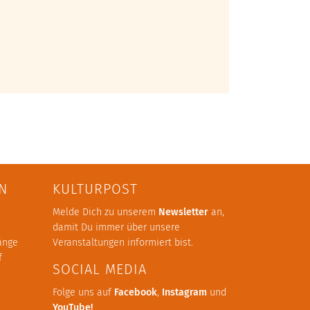
N
KULTURPOST
Melde Dich zu unserem
Newsletter
an,
damit Du immer über unsere
änge
Veranstaltungen informiert bist.
f
SOCIAL MEDIA
Folge uns auf
Facebook
,
Instagram
und
YouTube
!