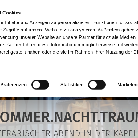
+49 (0)7181 9927940
p
t Cookies
 Inhalte und Anzeigen zu personalisieren, Funktionen für sozia
e Zugriffe auf unsere Website zu analysieren. Außerdem geben w
rwendung unserer Website an unsere Partner für soziale Medien
EN
SKULPTUREN
WERKSTATT
Ü
re Partner führen diese Informationen möglicherweise mit weite
ereitgestellt haben oder die sie im Rahmen Ihrer Nutzung der D
Präferenzen
Statistiken
Marketin
SOMMER.NACHT.TRAU
ITERARISCHER ABEND IN DER KAPEL