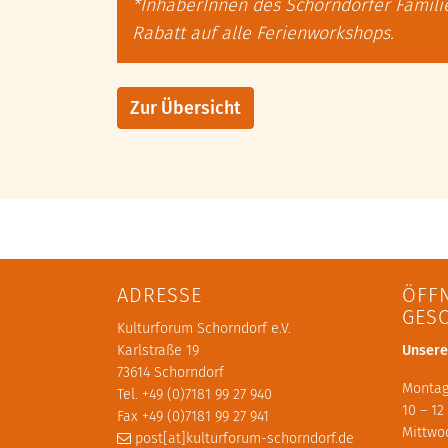
*InhaberInnen des Schorndorfer Famil
Rabatt auf alle Ferienworkshops.
Zur Übersicht
ADRESSE
ÖFF
GES
Kulturforum Schorndorf e.V.
Karlstraße 19
Unsere
73614 Schorndorf
Montag
Tel. +49 (0)7181 99 27 940
10 – 12
Fax +49 (0)7181 99 27 941
Mittwo
post[at]kulturforum-schorndorf.de