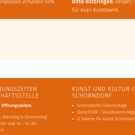
ienpasses erhalten 50%
Bitte mitbringen:
Vesper, 
für euer Kunstwerk.
NUNGSZEITEN
KUNST UND KULTUR I
CHÄFTSSTELLE
SCHORNDORF
 Öffnungszeiten:
Schorndorfer Gitarrentage
SkulpTOUR – Skulpturenrundg
, Dienstag & Donnerstag:
Q Galerie für Kunst Schorndor
 Uhr und 14 – 16 Uhr
ch: