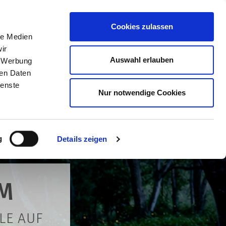
ost@kulturforum-schorndorf.de
Cookies zulassen
le Medien
ir
Auswahl erlauben
, Werbung
BER UNS
ren Daten
ienste
Nur notwendige Cookies
g
Details zeigen
M
LE AUF